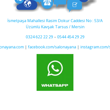
İsmetpaşa Mahallesi Rasim Dokur Caddesi No : 53/A
Üzümlü Kavşak Tarsus / Mersin
0324 622 22 29
–
0544 454 29 29
onayana.com
|
facebook.com/salonayana
|
instagram.com/