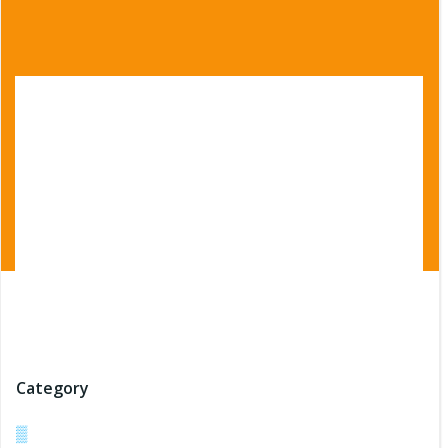
|
|
|
admin
Şubat 26, 2018
6:39 pm
1
comments
Category
▒